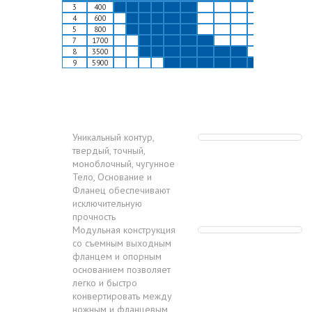
3
400
4
600
5
800
7
1700
8
3500
9
5900
Уникальный контур,
твердый, точный,
моноблочный, чугунное
Тело, Основание и
Фланец обеспечивают
исключительную
прочность
Модульная конструкция
со съемным выходным
фланцем и опорным
основанием позволяет
легко и быстро
конвертировать между
ножным и фланцевым