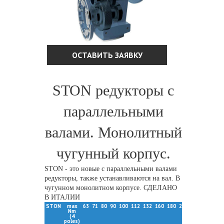
ОСТАВИТЬ ЗАЯВКУ
STON редукторы с
параллельными
валами. Монолитный
чугунный корпус.
STON - это новые с параллельными валами
редукторы, также устанавливаются на вал. В
чугунном монолитном корпусе. СДЕЛАНО
В ИТАЛИИ
STON
max
63
71
80
90
100
112
132
160
180
200
Nm
(4
poles)