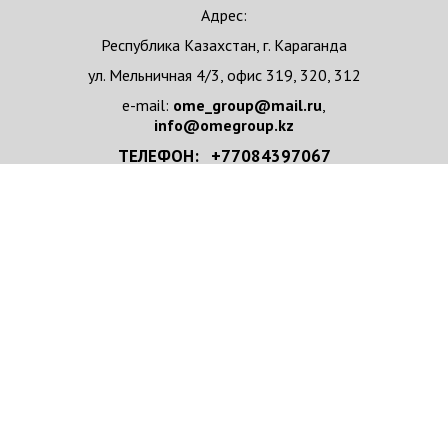
Адрес:
Республика Казахстан, г. Караганда
ул. Мельничная 4/3, офис 319, 320, 312
e-mail:
ome_group@mail.ru
,
info@omegroup.kz
ТЕЛЕФОН: +77084397067
+77084397067 WhatsApp
НАПИСАТЬ НАМ
Имя/Организация
*
e-mail
*
Телефон
*
Ваше сообщение
*