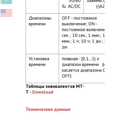
50/60
зажимы (+)A1,
Гц AC/DC
(-)A2
Диапазоны
OFF - постоянное
времени
выключение; ON -
постоянное включение 1
сек. ; 10 сек.; 1 мин.; 10
мин.; 1 ч; 10 ч; 1 дн.; 10
дн.
Установка
плавная - (0,1...1) x
времени
диапазон времени (не
касается диапазона ON /
OFF)
Таблицы эквивалентов МТ-
Т -
Download
Технические данные