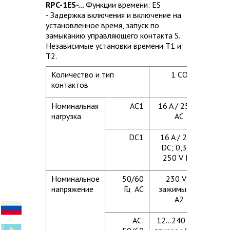
RPC-1ES-...
Функции времени: ES
- Задержка включения и включение на
установленное время, запуск по
замыканию управляющего контакта S.
Независимые установки времени T1 и
T2.
Количество и тип
1 CO
контактов
Номинальная
AC1
16 A / 250 V
нагрузка
AC
DC1
16 A / 24 V
DC; 0,3 A /
250 V DC
Номинальное
50/60
230 V
напряжение
Гц AC
зажимы A1,
A2
AC:
12...240 V