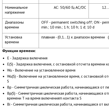
Номинальное
AC: 50/60 Гц AC/DC
12.
напряжение
Диапазоны
OFF - permanent switching off; ON - perm
времени
min.; 10 min.; 1 h; 10 h; 1 d; 10 d
Установка
плавная - (0,1...1) x диапазон времени
времени
Функции времени:
E - Задержка включения
E(S) - Задержка включения, с остановкой отсчета времени 
Wu - Включение на установленное время
Wu(S) - Включение на установленное время, с остановкой о
S
Bp - Симметричная циклическая работа, начинающаяся от п
Bp(S) - Симметричная циклическая работа, начинающаяся от
времени Т на время включенияm контакта S
Bi - Симметричная циклическая работа, начинающаяся от в