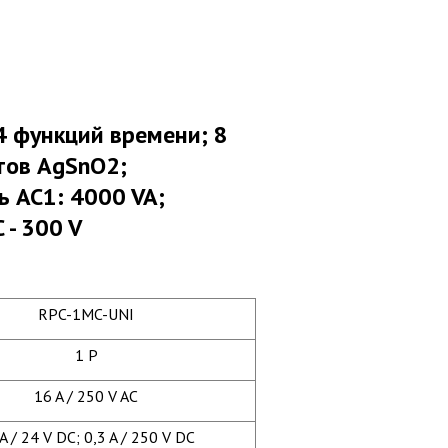
 функций времени; 8
тов AgSnO2;
 AC1: 4000 VA;
- 300 V
RPC-1MC-UNI
1 P
16 A / 250 V AC
A / 24 V DC; 0,3 A / 250 V DC