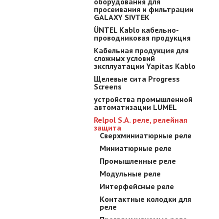
оборудования для
просеивания и фильтрации
GALAXY SIVTEK
ÜNTEL Kablo кабельно-
проводниковая продукция
Кабельная продукция для
сложных условий
эксплуатации Yapitas Kablo
Щелевые сита Progress
Screens
устройства промышленной
автоматизации LUMEL
Relpol S.A. реле, релейная
защита
Cверхминиатюрные реле
Mиниатюрные реле
Промышленные реле
Мoдyльныe peлe
Интepфeйcныe peлe
Кoнтaктныe кoлoдки для
реле