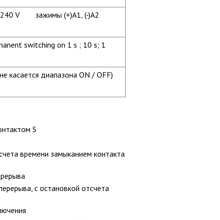
..240 V зажимы (+)A1, (-)A2
anent switching on 1 s ; 10 s; 1
 (не касается диапазона ON / OFF)
контактом S
тсчета времени замыканием контакта
ерерыва
перерыва, с остановкой отсчета
ключения