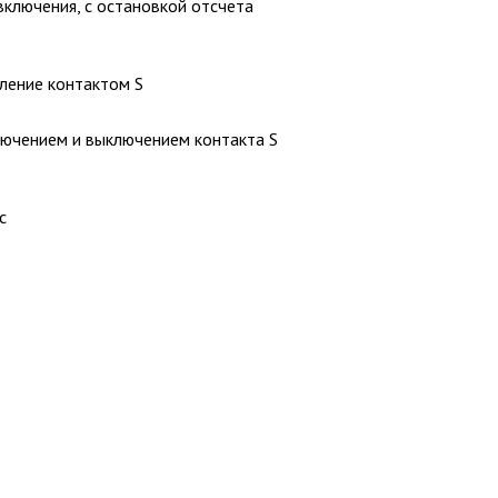
 включения, с остановкой отсчета
вление контактом S
ключением и выключением контакта S
с