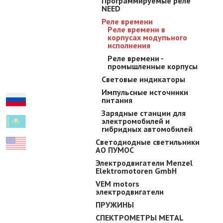
Прогpaммиpyeмыe реле
NEED
Реле времени
Pеле времени в
корпусах модупьного
исполнения
Pеле времени -
промышленные корпусы
Световые индикаторы
Импульсные источники
питания
Зарядные станции для
электромобилей и
гибридных автомобилей
Светодиодные светильники
АО ПУМОС
Электродвигатели Menzel
Elektromotoren GmbH
VEM motors
электродвигатели
ПРУЖИНЫ
СПЕКТРОМЕТРЫ METAL