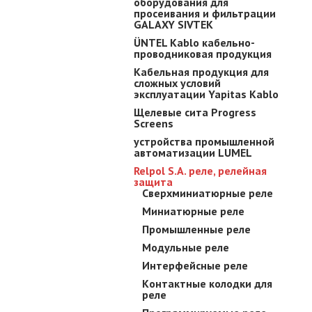
оборудования для
просеивания и фильтрации
GALAXY SIVTEK
ÜNTEL Kablo кабельно-
проводниковая продукция
Кабельная продукция для
сложных условий
эксплуатации Yapitas Kablo
Щелевые сита Progress
Screens
устройства промышленной
автоматизации LUMEL
Relpol S.A. реле, релейная
защита
Cверхминиатюрные реле
Mиниатюрные реле
Промышленные реле
Мoдyльныe peлe
Интepфeйcныe peлe
Кoнтaктныe кoлoдки для
реле