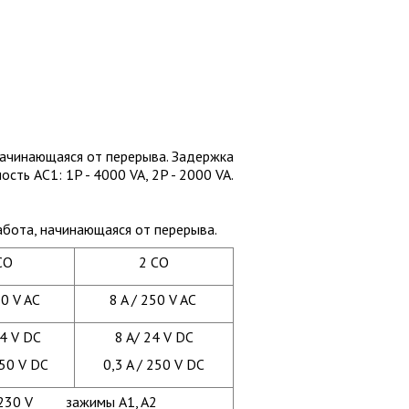
начинающаяся от перерыва. Задержка
ть AC1: 1P - 4000 VA, 2P - 2000 VA.
абота, начинающаяся от перерыва.
CO
2 CO
50 V AC
8 A / 250 V AC
24 V DC
8 A/ 24 V DC
250 V DC
0,3 A / 250 V DC
230 V зажимы A1, A2