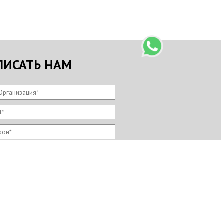
ПИСАТЬ НАМ
Организация
*
l
*
фон
*
 сообщение
*