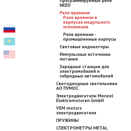
Прогpaммиpyeмыe реле
NEED
Реле времени
Pеле времени в
корпусах модупьного
исполнения
Pеле времени -
промышленные корпусы
Световые индикаторы
Импульсные источники
питания
Зарядные станции для
электромобилей и
гибридных автомобилей
Светодиодные светильники
АО ПУМОС
Электродвигатели Menzel
Elektromotoren GmbH
VEM motors
электродвигатели
ПРУЖИНЫ
СПЕКТРОМЕТРЫ METAL