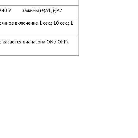
.240 V зажимы (+)A1, (-)A2
нное включение 1 сек.; 10 сек.; 1
не касается диапазона ON / OFF)