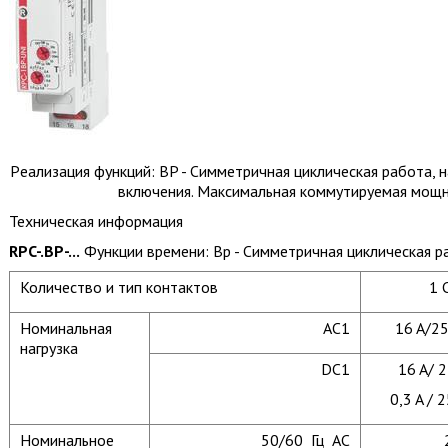
Pеализация функций: BP - Симметричная циклическая работа, 
включения. Максимальная коммутируемая мощнос
Техническая информация
RPC-.BP-...
Функции времени: Bp - Симметричная циклическая р
Количество и тип контактов
1 
Номинальная
AC1
16 A/2
нагрузка
DC1
16 A/ 
0,3 A / 
Номинальное
50/60 Гц AC