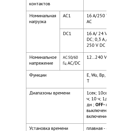
контактов
Номинальная
AC1
16 A/250 V
8 A/ 
нагрузка
AC
AC
DC1
16 A/ 24 V
8 A/ 
DC; 0,3 A /
0,2 A
250 V DC
DC
Номинальное
12...240 V
AC:50/60
зажимы (+)A1,
напряжение
AC/DC
Гц
Функции
E, Wu, Bp, Bi, R, Ws, Wa
T
Диапазоны времени
1сек; 10сек; 1мин; 10
ч; 10 ч; 1дн; 10
дн ;
OFF-
постоянное
выключение,
ON-
пос
включение
Установка времени
плавная - (0,1...1) x 