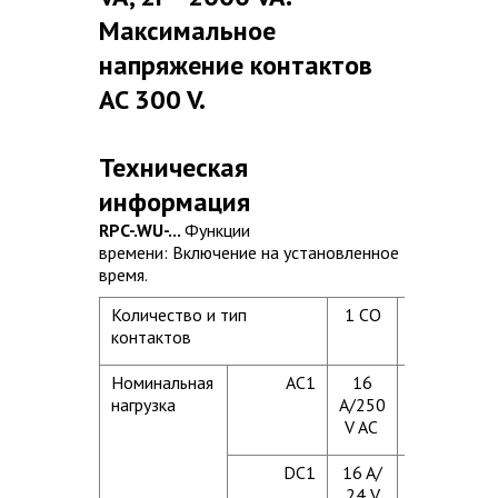
Максимальное
напряжение контактов
AC 300 V.
Техническая
информация
RPC-.WU-...
Функции
времени: Включение на установленное
время.
Количество и тип
1 CO
2 CO
контактов
Номинальная
AC1
16
8 A /
нагрузка
A/250
250
V AC
V AC
DC1
16 A/
8 A/
24 V
24 V