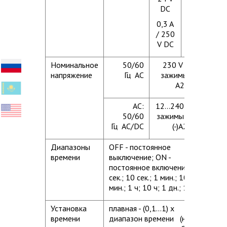
DC
DC
0,3 A
0,3 A
/ 250
/ 250
V DC
V DC
Номинальное
50/60
230 V
напряжение
Гц AC
зажимы A1,
A2
AC:
12...240 V
50/60
зажимы (+)A1,
Гц AC/DC
(-)A2
Диапазоны
OFF - постоянное
времени
выключение; ON -
постоянное включение 1
сек.; 10 сек.; 1 мин.; 10
мин.; 1 ч; 10 ч; 1 дн.; 10 дн
Установка
плавная - (0,1...1) x
времени
диапазон времени (не