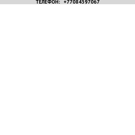
ТЕЛЕФОН: +77084397067
+77084397067 WhatsApp
НАПИСАТЬ НАМ
Имя/Организация
*
e-mail
*
Телефон
*
Ваше сообщение
*