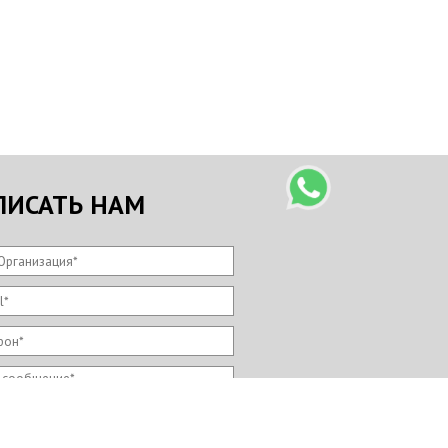
ПИСАТЬ НАМ
Организация
*
l
*
фон
*
 сообщение
*