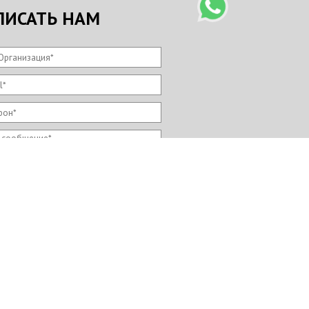
ПИСАТЬ НАМ
Организация
*
l
*
фон
*
 сообщение
*