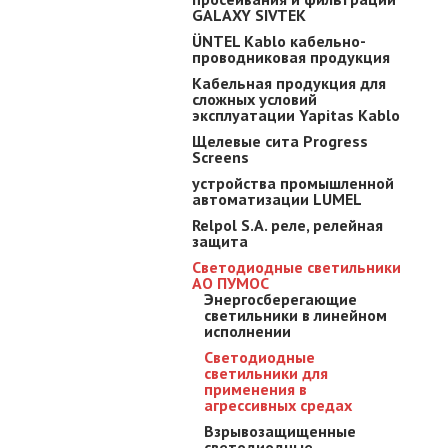
GALAXY SIVTEK
ÜNTEL Kablo кабельно-
проводниковая продукция
Кабельная продукция для
сложных условий
эксплуатации Yapitas Kablo
Щелевые сита Progress
Screens
устройства промышленной
автоматизации LUMEL
Relpol S.A. реле, релейная
защита
Светодиодные светильники
АО ПУМОС
Энергосберегающие
светильники в линейном
исполнении
Светодиодные
светильники для
применения в
агрессивных средах
Взрывозащищенные
светодиодные